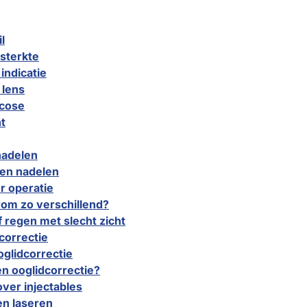
l
sterkte
indicatie
 lens
rcose
t
nadelen
 en nadelen
r operatie
rom zo verschillend?
f regen met slecht zicht
correctie
glidcorrectie
en ooglidcorrectie?
ver injectables
en laseren