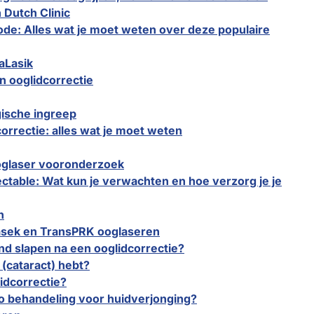
 Dutch Clinic
de: Alles wat je moet weten over deze populaire
aLasik
n ooglidcorrectie
gische ingreep
orrectie: alles wat je moet weten
oglaser vooronderzoek
ectable: Wat kun je verwachten en hoe verzorg je je
n
Lasek en TransPRK ooglaseren
end slapen na een ooglidcorrectie?
 (cataract) hebt?
lidcorrectie?
o behandeling voor huidverjonging?