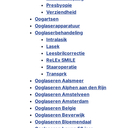
Presbyopie
Verziendheid
Oogartsen
Ooglaserapparatuur
Ooglaserbehandeling
Intralasik
Lasek
Leesbrilcorrectie
ReLEx SMILE
Staaroperatie
Transprk
Ooglaseren Aalsmeer
Ooglaseren Alphen aan den Rijn
Ooglaseren Amstelveen
Ooglaseren Amsterdam
Ooglaseren Belgie
Ooglaseren Beverwijk
Ooglaseren Bloemendaal