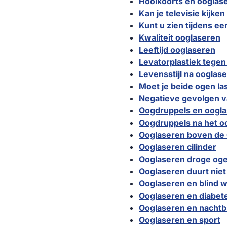
Hooikoorts en ooglas
Kan je televisie kijke
Kunt u zien tijdens ee
Kwaliteit ooglaseren
Leeftijd ooglaseren
Levatorplastiek tege
Levensstijl na ooglas
Moet je beide ogen la
Negatieve gevolgen v
Oogdruppels en oogl
Oogdruppels na het o
Ooglaseren boven de 6
Ooglaseren cilinder
Ooglaseren droge og
Ooglaseren duurt niet
Ooglaseren en blind 
Ooglaseren en diabet
Ooglaseren en nachtb
Ooglaseren en sport