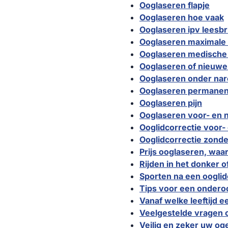
Ooglaseren flapje
Ooglaseren hoe vaak
Ooglaseren ipv leesbri
Ooglaseren maximale 
Ooglaseren medische 
Ooglaseren of nieuwe
Ooglaseren onder na
Ooglaseren permanen
Ooglaseren pijn
Ooglaseren voor- en 
Ooglidcorrectie voor-
Ooglidcorrectie zonde
Prijs ooglaseren, waa
Rijden in het donker o
Sporten na een ooglid
Tips voor een onderoo
Vanaf welke leeftijd e
Veelgestelde vragen o
Veilig en zeker uw og