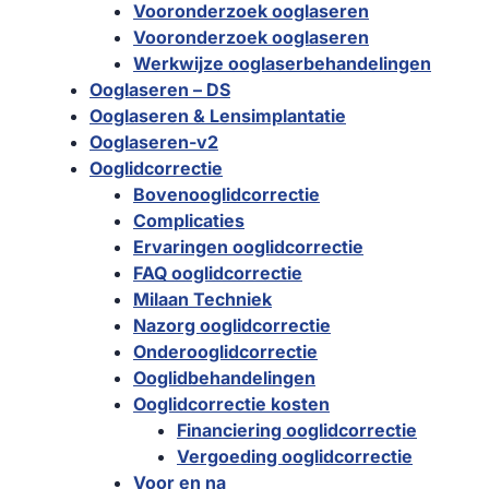
Vooronderzoek ooglaseren
Vooronderzoek ooglaseren
Werkwijze ooglaserbehandelingen
Ooglaseren – DS
Ooglaseren & Lensimplantatie
Ooglaseren-v2
Ooglidcorrectie
Bovenooglidcorrectie
Complicaties
Ervaringen ooglidcorrectie
FAQ ooglidcorrectie
Milaan Techniek
Nazorg ooglidcorrectie
Onderooglidcorrectie
Ooglidbehandelingen
Ooglidcorrectie kosten
Financiering ooglidcorrectie
Vergoeding ooglidcorrectie
Voor en na