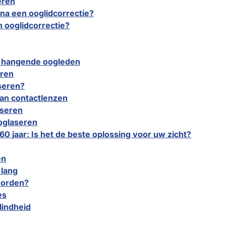
eren
n na een ooglidcorrectie?
n ooglidcorrectie?
n hangende oogleden
eren
seren?
an contactlenzen
aseren
oglaseren
0 jaar: Is het de beste oplossing voor uw zicht?
en
 lang
worden?
es
lindheid