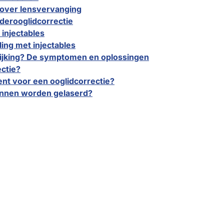
 over lensvervanging
derooglidcorrectie
 injectables
ng met injectables
wijking? De symptomen en oplossingen
ectie?
ent voor een ooglidcorrectie?
unnen worden gelaserd?