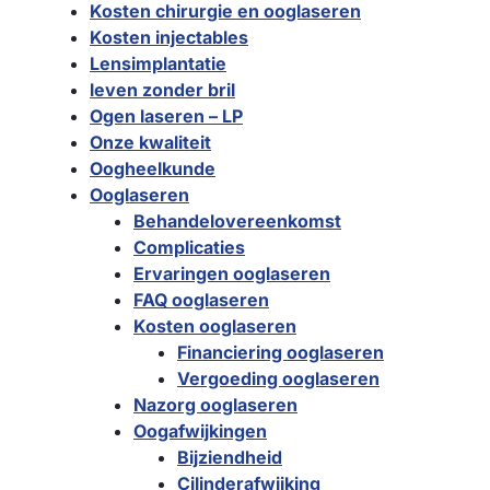
Kosten chirurgie en ooglaseren
Kosten injectables
Lensimplantatie
leven zonder bril
Ogen laseren – LP
Onze kwaliteit
Oogheelkunde
Ooglaseren
Behandelovereenkomst
Complicaties
Ervaringen ooglaseren
FAQ ooglaseren
Kosten ooglaseren
Financiering ooglaseren
Vergoeding ooglaseren
Nazorg ooglaseren
Oogafwijkingen
Bijziendheid
Cilinderafwijking