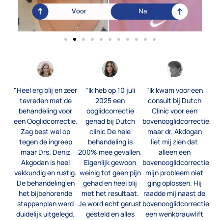
"Heel erg blij en zeer
"Ik heb op 10 juli
"Ik kwam voor een
tevreden met de
2025 een
consult bij Dutch
behandeling voor
ooglidcorrectie
Clinic voor een
een Ooglidcorrectie.
gehad bij Dutch
bovenooglidcorrectie,
Zag best wel op
clinic De hele
maar dr. Akdogan
tegen de ingreep
behandeling is
liet mij zien dat
maar Drs. Deniz
200% mee gevallen.
alleen een
Akgodan is heel
Eigenlijk gewoon
bovenooglidcorrectie
vakkundig en rustig.
weinig tot geen pijn
mijn probleem niet
De behandeling en
gehad en heel blij
ging oplossen. Hij
het bijbehorende
met het resultaat.
raadde mij naast de
stappenplan werd
Je word echt gerust
bovenooglidcorrectie
duidelijk uitgelegd.
gesteld en alles
een wenkbrauwlift