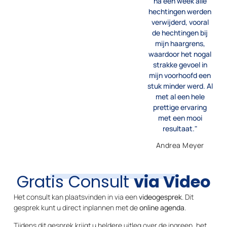
na een week alle
hechtingen werden
verwijderd, vooral
de hechtingen bij
mijn haargrens,
waardoor het nogal
strakke gevoel in
mijn voorhoofd een
stuk minder werd. Al
met al een hele
prettige ervaring
met een mooi
resultaat."
Andrea Meyer
Gratis Consult
via Video
Het consult kan plaatsvinden in via een
videogesprek
. Dit
gesprek kunt u direct inplannen met de
online agenda
.
Tijdens dit gesprek krijgt u heldere uitleg over de ingreep, het