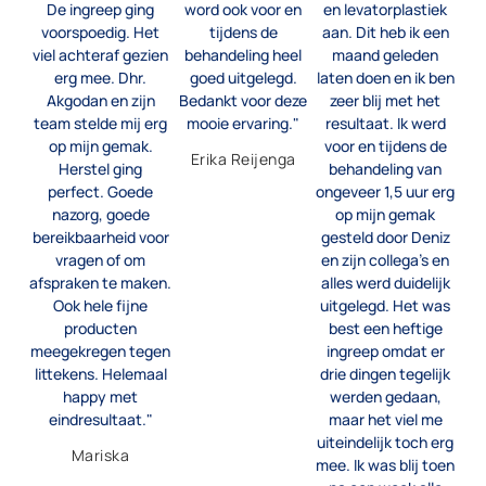
De ingreep ging
word ook voor en
en levatorplastiek
voorspoedig. Het
tijdens de
aan. Dit heb ik een
viel achteraf gezien
behandeling heel
maand geleden
erg mee. Dhr.
goed uitgelegd.
laten doen en ik ben
Akgodan en zijn
Bedankt voor deze
zeer blij met het
team stelde mij erg
mooie ervaring."
resultaat. Ik werd
op mijn gemak.
voor en tijdens de
Erika Reijenga
Herstel ging
behandeling van
perfect. Goede
ongeveer 1,5 uur erg
nazorg, goede
op mijn gemak
bereikbaarheid voor
gesteld door Deniz
vragen of om
en zijn collega's en
afspraken te maken.
alles werd duidelijk
Ook hele fijne
uitgelegd. Het was
producten
best een heftige
meegekregen tegen
ingreep omdat er
littekens. Helemaal
drie dingen tegelijk
happy met
werden gedaan,
eindresultaat."
maar het viel me
uiteindelijk toch erg
Mariska
mee. Ik was blij toen