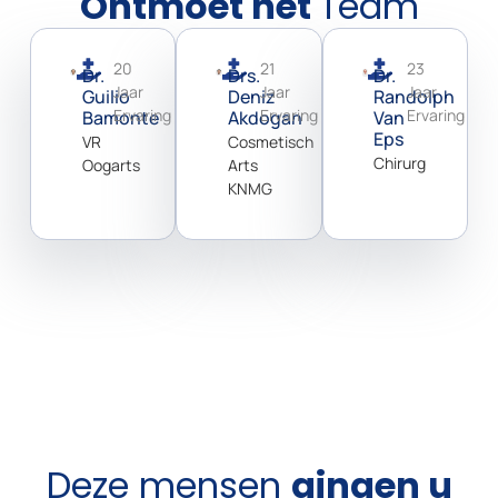
Ontmoet het
Team
20
21
23
Dr.
Drs.
Dr.
Jaar
Jaar
Jaar
Guilio
Deniz
Randolph
Ervaring
Ervaring
Ervaring
Bamonte
Akdogan
Van
Eps
VR
Cosmetisch
Chirurg
Oogarts
Arts
KNMG
Deze mensen
gingen u