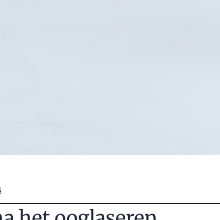
4
a het ooglaseren