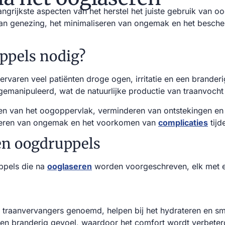
ngrijkste aspecten van het herstel het juiste gebruik van 
 van genezing, het minimaliseren van ongemak en het bescher
ppels nodig?
ervaren veel patiënten droge ogen, irritatie en een brander
gemanipuleerd, wat de natuurlijke productie van traanvocht
en van het oogoppervlak, verminderen van ontstekingen en 
liseren van ongemak en het voorkomen van
complicaties
tijd
en oogdruppels
uppels die na
ooglaseren
worden voorgeschreven, elk met e
 traanvervangers genoemd, helpen bij het hydrateren en s
een branderig gevoel, waardoor het comfort wordt verbeterd 