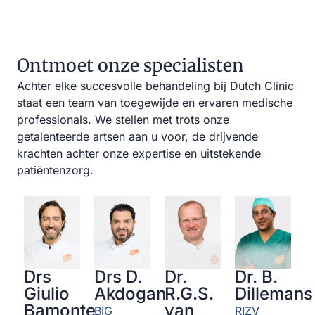
Ontmoet onze specialisten
Achter elke succesvolle behandeling bij Dutch Clinic
staat een team van toegewijde en ervaren medische
professionals. We stellen met trots onze
getalenteerde artsen aan u voor, de drijvende
krachten achter onze expertise en uitstekende
patiëntenzorg.
Dr. B.
Drs
Drs D.
Dr.
Dillemans
Giulio
Akdogan
R.G.S.
Bamonte
van
RIZV
BIG