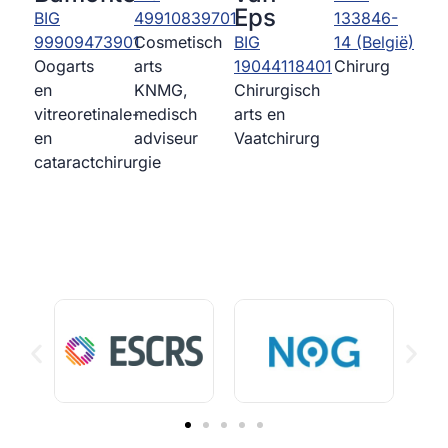
Eps
133846-
BIG
49910839701
14 (België)
99909473901
Cosmetisch
BIG
Chirurg
Oogarts
arts
19044118401
en
KNMG,
Chirurgisch
vitreoretinale-
medisch
arts en
en
adviseur
Vaatchirurg
cataractchirurgie