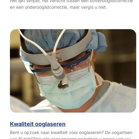
Het lijkt simpel, het verschil tussen een bovenooglidcorrectie
en een onderooglidcorrectie, maar vergis u niet.
Kwaliteit ooglaseren
Bent u opzoek naar kwaliteit voor ooglaseren? De oogartsen
van DutchClinic zijn zeer ervaren en helpen u graag van uw