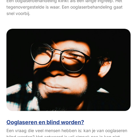
Een ooglaserbehandeling klinkt als een lange ingreep. Het
tegenovergestelde is waar. Een ooglaserbehandeling gaat
snel voorbij.
Ooglaseren en blind worden?
Een vraag die veel mensen hebben is: kan je van ooglaseren
blind worden? Het antwoord is vrij simpel: nee je kan niet