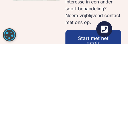
interesse in een ander
soort behandeling?
Neem vrijblijvend contact
met ons op.
COOKIE-INSTELLINGEN
Start met het
gratis
vooronderzoek
Bezoek ons in Hoofddorp of
Antwerpen
Bij Dutch Clinic kunt u terecht voor advies,
vooronderzoek en moderne oogbehandelingen op twee
centrale locaties.