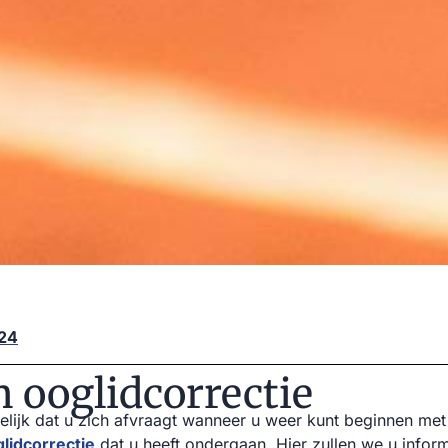
024
 ooglidcorrectie
pelijk dat u zich afvraagt wanneer u weer kunt beginnen met 
lidcorrectie
dat u heeft ondergaan. Hier zullen we u infor