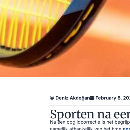
Deniz Akdoğan
February 8, 2
Sporten na een
Na een ooglidcorrectie is het begrij
namelijk afhankelijk van het type
oog