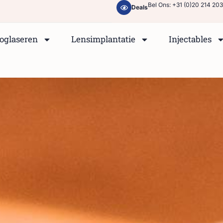
Bel Ons: +31 (0)20 214 20
Deals
oglaseren
Lensimplantatie
Injectables