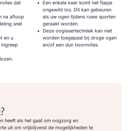
nvlies dat
Een enkele keer komt het flapje
ongewild los. Dit kan gebeuren
h na afloop
als uw ogen tijdens ruwe sporten
eling snel
geraakt worden.
Deze ooglasertechniek kan niet
ot en u
worden toegepast bij droge ogen
e ingreep
en/of een dun hoornvlies.
lozen.
?
n heeft als het gaat om oogzorg en
e uit om vrijblijvend de mogelijkheden te