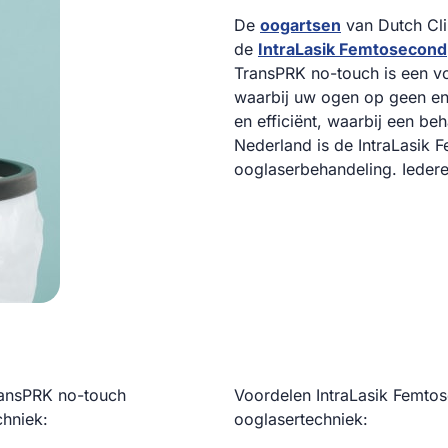
De
oogartsen
van Dutch Cli
de
IntraLasik Femtosecond
TransPRK no-touch is een v
waarbij uw ogen op geen en
en efficiënt, waarbij een be
Nederland is de IntraLasik
ooglaserbehandeling. Iedere
ansPRK no-touch
Voordelen IntraLasik Femto
chniek:
ooglasertechniek: