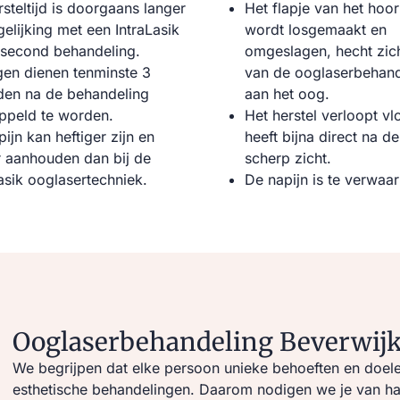
steltijd is doorgaans langer
Het flapje van het hoor
gelijking met een IntraLasik
wordt losgemaakt en
second behandeling.
omgeslagen, hecht zic
en dienen tenminste 3
van de ooglaserbehand
en na de behandeling
aan het oog.
ppeld te worden.
Het herstel verloopt vl
ijn kan heftiger zijn en
heeft bijna direct na d
r aanhouden dan bij de
scherp zicht.
asik ooglasertechniek.
De napijn is te verwaar
Ooglaserbehandeling Beverwijk
We begrijpen dat elke persoon unieke behoeften en doele
esthetische behandelingen. Daarom nodigen we je van hart