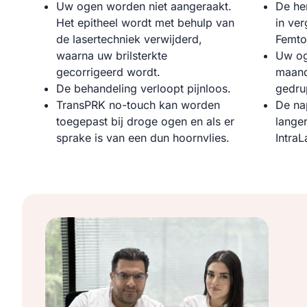
Uw ogen worden niet aangeraakt.
De her
Het epitheel wordt met behulp van
in ver
de lasertechniek verwijderd,
Femto
waarna uw brilsterkte
Uw og
gecorrigeerd wordt.
maand
De behandeling verloopt pijnloos.
gedru
TransPRK no-touch kan worden
De nap
toegepast bij droge ogen en als er
lange
sprake is van een dun hoornvlies.
IntraL