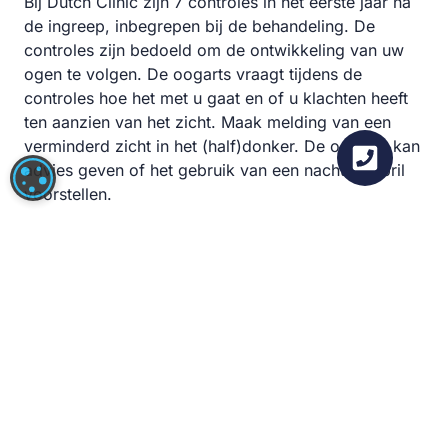
Bij Dutch Clinic zijn 7 controles in het eerste jaar na
de ingreep, inbegrepen bij de behandeling. De
controles zijn bedoeld om de ontwikkeling van uw
ogen te volgen. De oogarts vraagt tijdens de
controles hoe het met u gaat en of u klachten heeft
ten aanzien van het zicht. Maak melding van een
verminderd zicht in het (half)donker. De oogarts kan
advies geven of het gebruik van een nachtzichtbril
COOKIE-INSTELLINGEN
voorstellen.
Krijgt iedereen na een ooglaserbehandeling last van
nachtblindheid?
Nee, bijwerkingen of neveneffecten verschillen per
persoon. De meeste bijwerkingen zijn tijdelijk. Heeft
u langere tijd last van klachten, maak hiervan altijd
melding tijdens een controle in de kliniek.
Betekent nachtblindheid dat ik helemaal niets zie in
het donker?
Nee, mensen met nachtblindheid hebben beperkt
zicht in het donker. Met name als er verlichting