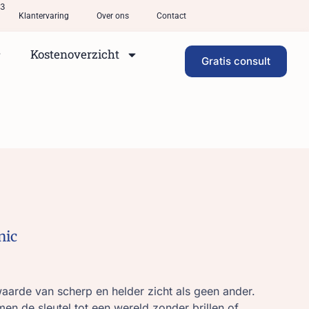
33
Klantervaring
Over ons
Contact
Kostenoverzicht
Gratis consult
nic
waarde van scherp en helder zicht als geen ander.
n de sleutel tot een wereld zonder brillen of