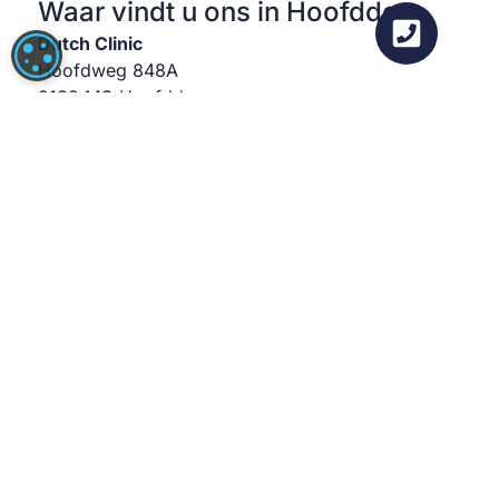
Waar vindt u ons in Hoofddorp
Dutch Clinic
COOKIE-INSTELLINGEN
Hoofdweg 848A
2132 MC Hoofddorp
+31 (0)20 214 2033
info@dutchclinic.com
Open routebeschrijving