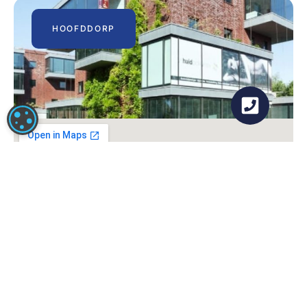
HOOFDDORP
COOKIE-INSTELLINGEN
Dutch Clinic Hoofddorp
Hoofdweg 848A
2132 MC Hoofddorp