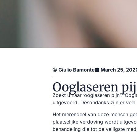
Giulio Bamonte
March 25, 202
Ooglaseren pi
Zoekt u naar ‘ooglaseren pijn’? Oo
uitgevoerd. Desondanks zijn er vee
Het merendeel van deze mensen geef
plaatselijke verdoving wordt uitgev
behandeling die tot de veiligste me