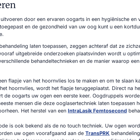
eren
uitvoeren door een ervaren oogarts in een hygiënische en v
toegepast en de gezondheid van uw oog kunt u een kortdu
e.
ehandeling laten toepassen, zeggen achteraf dat ze zichz
 vooraf uitgebreide onderzoeken plaatsvinden wordt u optim
verschillende behandeltechnieken en de manier waarop een 
en flapje van het hoornvlies los te maken en om te slaan k
et hoornvlies, wordt het flapje teruggeplaatst. Direct na h
rt de oogarts uw ogen een eerste keer. Oogdruppels word
 meeste mensen die deze ooglasertechniek laten toepassen 
oorheen. Het herstel van een
IntraLasik Femtosecond
behan
e is ook bekend als de no touch techniek. Uw ogen worden
worden uw ogen voorafgaand aan de
TransPRK
behandeling