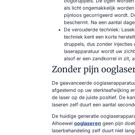
oogdruppels. De ogen worden t
als licht ongemakkelijk worden
pijnloos gecorrigeerd wordt. 
beschermt. Na een aantal dage
De verouderde techniek: Lasek
techniek kent een korte herste
druppels, dus zonder injecties
laserapparatuur wordt uw zicht
alsof er een zandkorrel in zit, 
Zonder pijn ooglase
De geavanceerde ooglaserapparatuu
afgestemd op uw sterkteafwijking en
de laser op de juiste positief. De k
laseren zelf duurt een aantal secon
De huidige generatie ooglaserappar
Alhoewel
ooglaseren
geen pijn doet
laserbehandeling zelf duurt niet lang