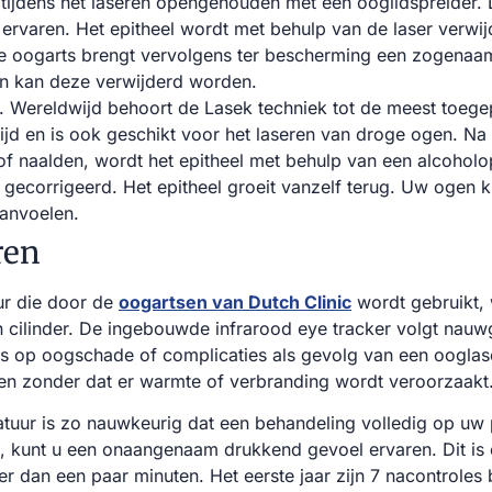
ijdens het laseren opengehouden met een ooglidspreider. D
 ervaren. Het epitheel wordt met behulp van de laser verwij
De oogarts brengt vervolgens ter bescherming een zogena
n kan deze verwijderd worden.
. Wereldwijd behoort de Lasek techniek tot de meest toeg
ltijd en is ook geschikt voor het laseren van droge ogen. 
 of naalden, wordt het epitheel met behulp van een alcoholo
 gecorrigeerd. Het epitheel groeit vanzelf terug. Uw ogen k
aanvoelen.
ren
r die door de
oogartsen van Dutch Clinic
wordt gebruikt,
 cilinder. De ingebouwde infrarood eye tracker volgt nauw
ans op oogschade of complicaties als gevolg van een ooglase
den zonder dat er warmte of verbranding wordt veroorzaakt
atuur is zo nauwkeurig dat een behandeling volledig op uw
, kunt u een onaangenaam drukkend gevoel ervaren. Dit is 
er dan een paar minuten. Het eerste jaar zijn 7 nacontroles 