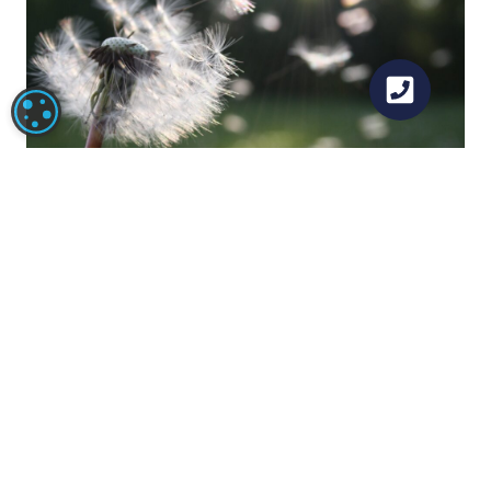
COOKIE-INSTELLINGEN
Hooikoorts en ooglaseren
Ontdek of je staar (cataract) hebt? Wat zijn de symptomen,
hoe herken je oorzaken en welke behandelingsopties zijn er?